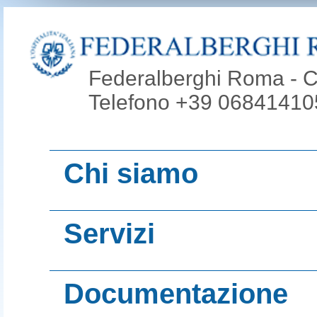
Federalberghi Roma - Co
Telefono +39 068414105
Chi siamo
Video presentazi
Servizi
Roma
Promoroma Hotel
Giunta Esecutiva
Documentazione