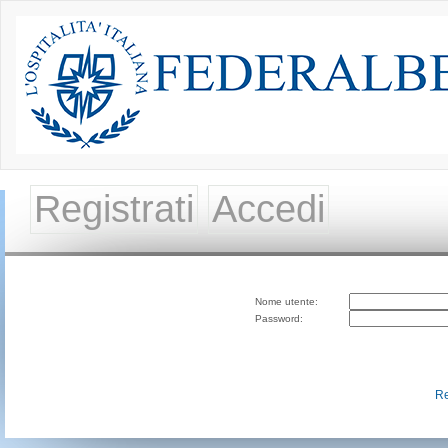
Registrati
Accedi
Nome utente:
Password:
Re