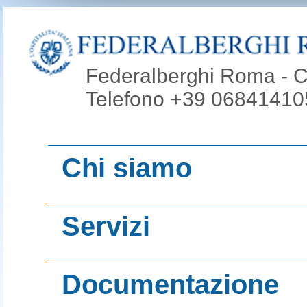
Federalberghi Roma - Co
Telefono +39 068414105
Chi siamo
Video presentazi
Servizi
Roma
Promoroma Hotel
Giunta Esecutiva
Documentazione