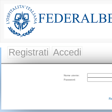
Registrati
Accedi
Nome utente:
Password:
Re